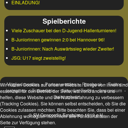
EINLADUNG!
Spielberichte
Viele Zuschauer bei den D-Jugend-Hallenturnieren!
B-Juniorinnen gewinnen 2:0 bei Hannover 96!
B-Juniorinnen: Nach Auswärtssieg wieder Zweiter!
JSG: U17 siegt zweistellig!
Mitglied werden
-
Partner werden
-
Facebook
-
Twitter
-
Wir nutzen Cookies auf unserer Website. Einige von ihnen sind
Instagram
-
Trainerliste
-
Aktueller Treffer
-
Impressum
-
essenziell für den Betrieb der Seite, während andere uns
Datenschutz
helfen, diese Website und die Nutzererfahrung zu verbessern
(Tracking Cookies). Sie können selbst entscheiden, ob Sie die
Cookies zulassen möchten. Bitte beachten Sie, dass bei einer
© SV Concordia Emsbüren 1919 e.V.
Ablehnung womöglich nicht mehr alle Funktionalitäten der
Seite zur Verfügung stehen.