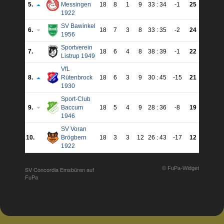
5.
Messingen
18
8
1
9
33 : 34
-1
25
1922
SV Bawinkel
6.
18
7
3
8
33 : 35
-2
24
1956
Sportverein
7.
18
6
4
8
38 : 39
-1
22
Listrup 1949
VfL
8.
Rütenbrock
18
6
3
9
30 : 45
-15
21
1930
Sport-Club
9.
Baccum
18
5
4
9
28 : 36
-8
19
1946
SV Voran
10.
Brögbern
18
3
3
12
26 : 43
-17
12
1922
© FuPa-Widget
SV Concordia Emsbüren auf
FuPa