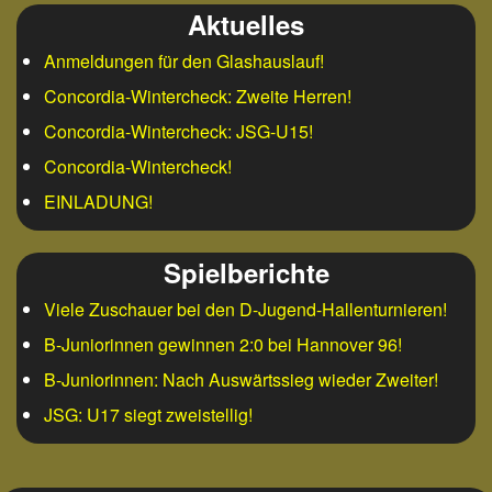
Aktuelles
Anmeldungen für den Glashauslauf!
Concordia-Wintercheck: Zweite Herren!
Concordia-Wintercheck: JSG-U15!
Concordia-Wintercheck!
EINLADUNG!
Spielberichte
Viele Zuschauer bei den D-Jugend-Hallenturnieren!
B-Juniorinnen gewinnen 2:0 bei Hannover 96!
B-Juniorinnen: Nach Auswärtssieg wieder Zweiter!
JSG: U17 siegt zweistellig!