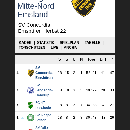
Mitte-Nord
Emsland
SV Concordia
Emsbüren Herbst 22
KADER
|
STATISTIK
|
SPIELPLAN
|
TABELLE
|
TORSCHÜTZEN
|
LIVE
|
ARCHIV
S
S
U
N
Tore
Diff
P
SV
1.
Concordia
18
15
2
1
52 : 11
41
47
Emsbüren
SV
2.
Lengerich-
18
10
3
5
49 : 29
20
33
Handrup
FC 47
3.
18
8
3
7
34 : 38
-4
27
Leschede
SV Raspo
4.
18
8
2
8
30 : 43
-13
26
Lathen
SV Adler