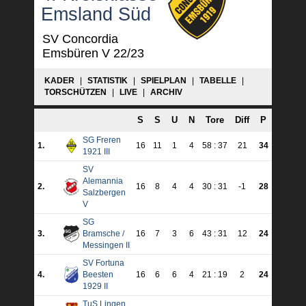
Emsland Süd
SV Concordia
Emsbüren V 22/23
KADER
|
STATISTIK
|
SPIELPLAN
|
TABELLE
|
TORSCHÜTZEN
|
LIVE
|
ARCHIV
S
S
U
N
Tore
Diff
P
SG Freren
1.
16
11
1
4
58 : 37
21
34
1921 III
SV
Alemannia
2.
16
8
4
4
30 : 31
-1
28
Salzbergen
V
SG
3.
Bramsche /
16
7
3
6
43 : 31
12
24
Messingen II
SV Fortuna
4.
Beesten
16
6
6
4
21 : 19
2
24
1929 II
TuS Lingen