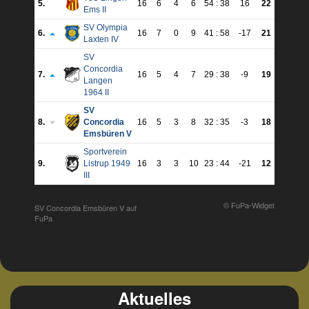
5.
16
6
4
6
54 : 38
16
22
Ems II
SV Olympia
6.
16
7
0
9
41 : 58
-17
21
Laxten IV
SV
Concordia
7.
16
5
4
7
29 : 38
-9
19
Langen
1964 II
SV
8.
Concordia
16
5
3
8
32 : 35
-3
18
Emsbüren V
Sportverein
9.
Listrup 1949
16
3
3
10
23 : 44
-21
12
III
© FuPa-Widget
SV Concordia Emsbüren V auf
FuPa
Aktuelles