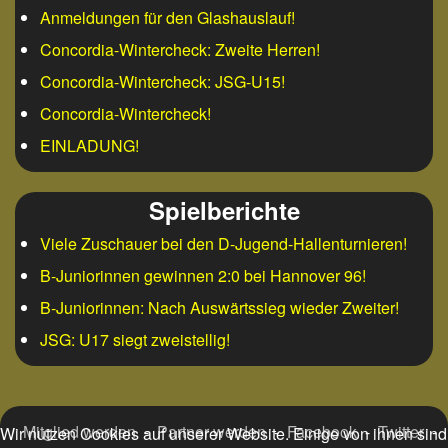
Anmeldungen für den Glashauslauf!
Concordia-Wintercheck: Zweite Herren!
Concordia-Wintercheck: JSG-U15!
Concordia-Wintercheck!
EINLADUNG!
Spielberichte
Viele Zuschauer bei den D-Jugend-Hallenturnieren!
B-Juniorinnen gewinnen 2:0 bei Hannover 96!
B-Juniorinnen: Nach Auswärtssieg wieder Zweiter!
JSG: U17 siegt zweistellig!
Mitglied werden
-
Partner werden
-
Facebook
-
Twitter
-
Wir nutzen Cookies auf unserer Website. Einige von ihnen sind