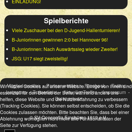
EINLADUNG!
Spielberichte
Viele Zuschauer bei den D-Jugend-Hallenturnieren!
B-Juniorinnen gewinnen 2:0 bei Hannover 96!
B-Juniorinnen: Nach Auswärtssieg wieder Zweiter!
JSG: U17 siegt zweistellig!
Mitglied werden
-
Partner werden
-
Facebook
-
Twitter
-
Wir nutzen Cookies auf unserer Website. Einige von ihnen sind
Instagram
-
Trainerliste
-
Aktueller Treffer
-
Impressum
-
essenziell für den Betrieb der Seite, während andere uns
Datenschutz
helfen, diese Website und die Nutzererfahrung zu verbessern
(Tracking Cookies). Sie können selbst entscheiden, ob Sie die
Cookies zulassen möchten. Bitte beachten Sie, dass bei einer
© SV Concordia Emsbüren 1919 e.V.
Ablehnung womöglich nicht mehr alle Funktionalitäten der
Seite zur Verfügung stehen.